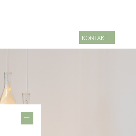
S
KONTAKT
(current)
echstunde mitbringen ?