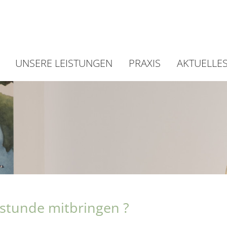
UNSERE LEISTUNGEN
PRAXIS
AKTUELLE
Konservative Behandlung
Dr. Mattes
Operative Leistungen
Dr. med. Wolff Voltmer
Unsere Praxis
Was sollten Sie in die Spr
hstunde mitbringen ?